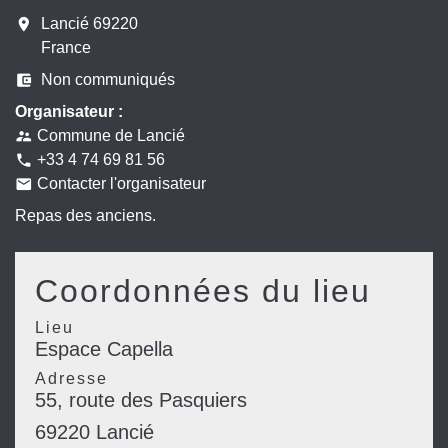
room
Lancié 69220
France
account_balance_wallet
Non communiqués
Organisateur :
Commune de Lancié
supervisor_account
+33 4 74 69 81 56
phone
Contacter l'organisateur
email
Repas des anciens.
Coordonnées du lieu
Lieu
Espace Capella
Adresse
55, route des Pasquiers
69220 Lancié