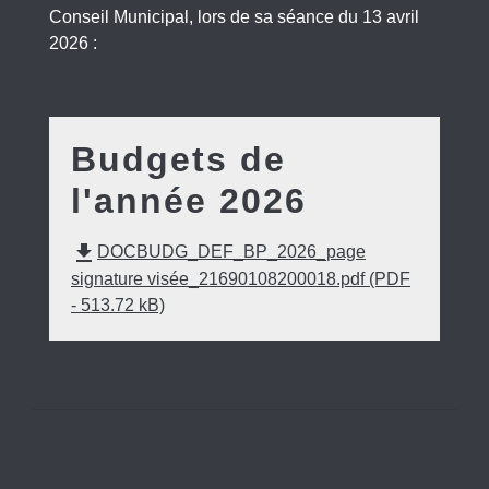
Conseil Municipal, lors de sa séance du 13 avril
2026 :
Budgets de
l'année 2026
file_download
DOCBUDG_DEF_BP_2026_page
signature visée_21690108200018.pdf (PDF
- 513.72 kB)