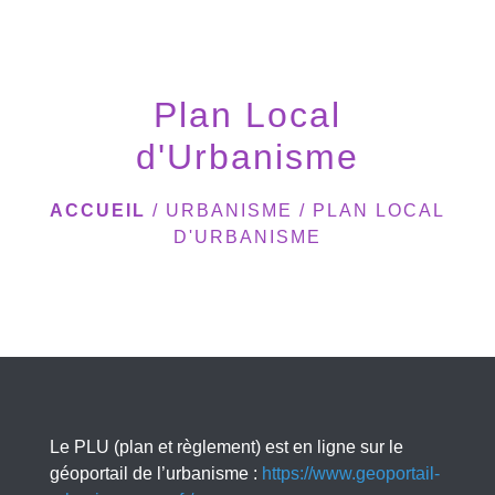
menu
Plan Local
d'Urbanisme
ACCUEIL
/
URBANISME
/
PLAN LOCAL
D'URBANISME
Le PLU (plan et règlement) est en ligne sur le
géoportail de l’urbanisme :
https://www.geoportail-