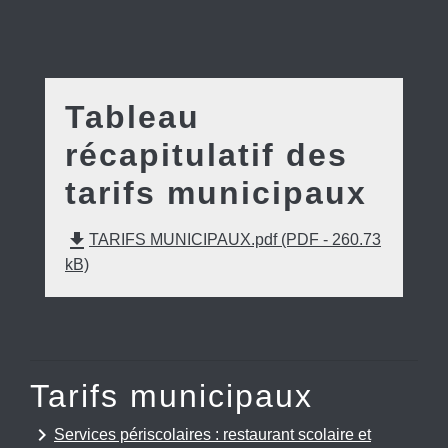
Tableau
récapitulatif des
tarifs municipaux
file_download
TARIFS MUNICIPAUX.pdf (PDF - 260.73
kB)
Tarifs municipaux
keyboard_arrow_right
Services périscolaires : restaurant scolaire et