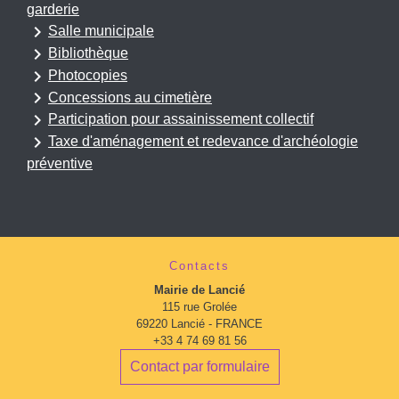
garderie
keyboard_arrow_right
Salle municipale
keyboard_arrow_right
Bibliothèque
keyboard_arrow_right
Photocopies
keyboard_arrow_right
Concessions au cimetière
keyboard_arrow_right
Participation pour assainissement collectif
keyboard_arrow_right
Taxe d'aménagement et redevance d'archéologie
préventive
Contacts
Mairie de Lancié
115 rue Grolée
69220 Lancié - FRANCE
+33 4 74 69 81 56
Contact par formulaire