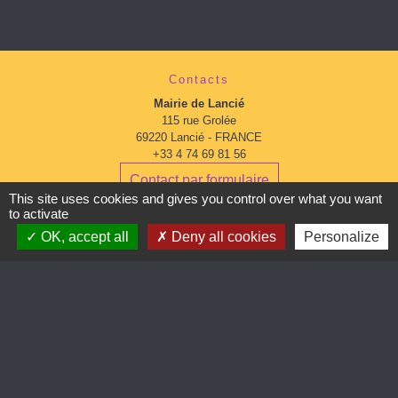
Contacts
Mairie de Lancié
115 rue Grolée
69220 Lancié - FRANCE
+33 4 74 69 81 56
Contact par formulaire
This site uses cookies and gives you control over what you want
to activate
Horaires d'ouverture:
OK, accept all
Deny all cookies
Personalize
Du lundi au mardi : 9:00 à 12:00 - 13:00 à 16:30
Mercredi : 13:00 à 16:30
Du jeudi au vendredi : 9:00 à 12:00 - 13:00 à 16:30