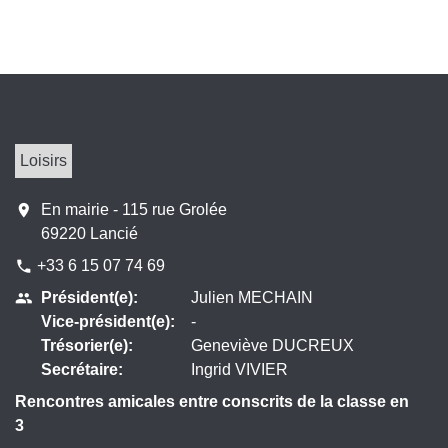
Loisirs
location_on
En mairie - 115 rue Grolée
69220 Lancié
+33 6 15 07 74 69
phone
Président(e):
Julien MECHAIN
people
Vice-président(e):
-
Trésorier(e):
Geneviève DUCREUX
Secrétaire:
Ingrid VIVIER
Rencontres amicales entre conscrits de la classe en
3