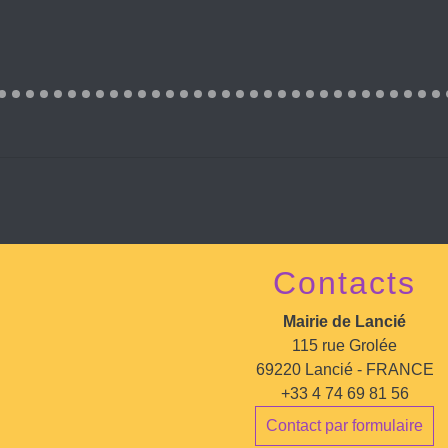
Contacts
Mairie de Lancié
115 rue Grolée
69220 Lancié - FRANCE
+33 4 74 69 81 56
Contact par formulaire