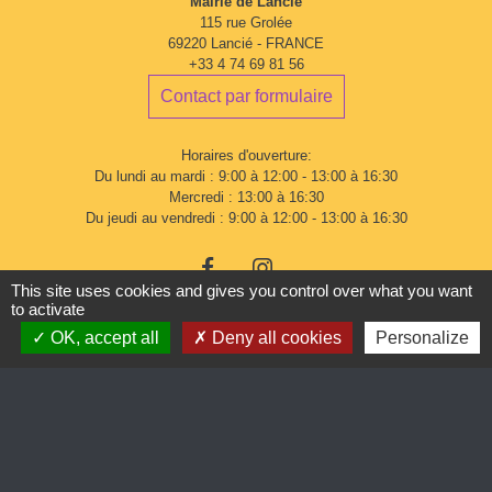
Mairie de Lancié
115 rue Grolée
69220 Lancié - FRANCE
+33 4 74 69 81 56
Contact par formulaire
Horaires d'ouverture:
Du lundi au mardi : 9:00 à 12:00 - 13:00 à 16:30
Mercredi : 13:00 à 16:30
Du jeudi au vendredi : 9:00 à 12:00 - 13:00 à 16:30
This site uses cookies and gives you control over what you want
to activate
OK, accept all
Deny all cookies
Personalize
Mentions légales
-
Politique de confidentialité
-
Accessibilité
-
Plan du site
-
Gestion des cookies
Site créé en partenariat avec Réseau des Communes