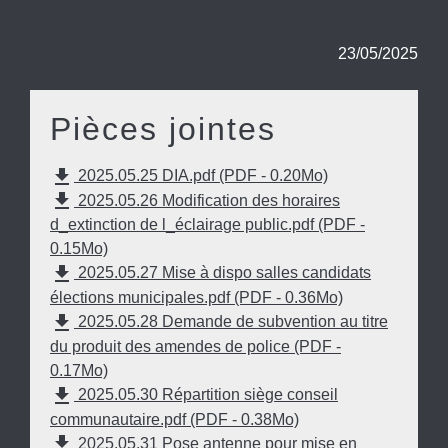
23/05/2025
Pièces jointes
file_download
2025.05.25 DIA.pdf (PDF - 0.20Mo)
file_download
2025.05.26 Modification des horaires
d_extinction de l_éclairage public.pdf (PDF -
0.15Mo)
file_download
2025.05.27 Mise à dispo salles candidats
élections municipales.pdf (PDF - 0.36Mo)
file_download
2025.05.28 Demande de subvention au titre
du produit des amendes de police (PDF -
0.17Mo)
file_download
2025.05.30 Répartition siège conseil
communautaire.pdf (PDF - 0.38Mo)
file_download
2025.05.31 Pose antenne pour mise en