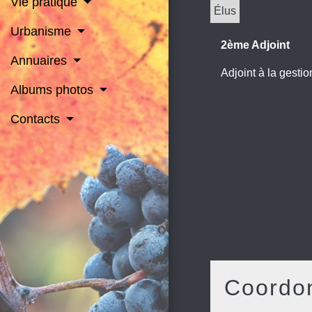
Vie pratique
Élus
Urbanisme
2ème Adjoint
Annuaires
Adjoint à la gesti
Albums photos
Contacts
Coordo